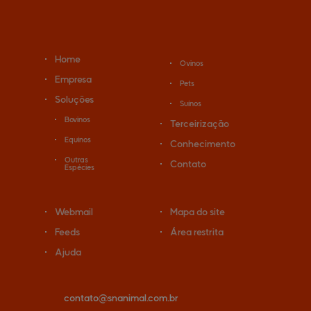
Home
Ovinos
Empresa
Pets
Soluções
Suínos
Bovinos
Terceirização
Equinos
Conhecimento
Outras
Contato
Espécies
Webmail
Mapa do site
Feeds
Área restrita
Ajuda
contato@
snanimal.com.br