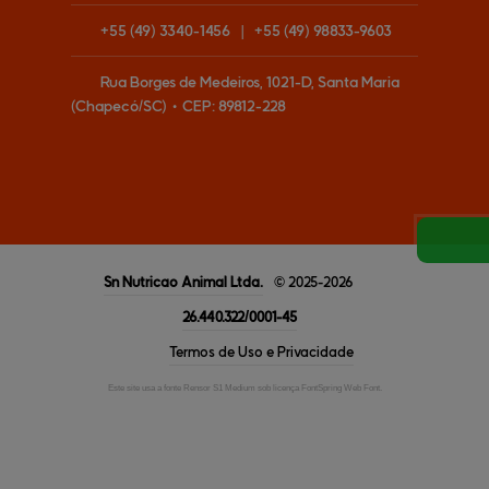
+55
(49)
3340-1456
|
+55
(49)
98833-9603
Rua Borges de Medeiros, 1021-D, Santa Maria
(Chapecó/SC)
•
CEP:
89812
-
228
Sn Nutricao Animal
Ltda.
© 2025-2026
26.440.322/0001-45
Termos de Uso e Privacidade
Este site usa a fonte Rensor S1 Medium sob licença FontSpring Web Font.