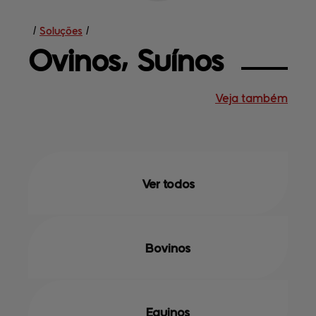
/
Soluções
/
Ovinos⸴ 
Suínos
Veja também
Soluções
Central de
ajuda
Mapa do site
Contato
Terceirização
Empresa
Ver todos
Bovinos
Equinos