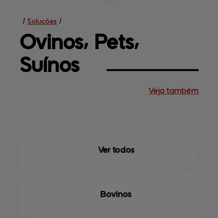
/
Soluções
/
Ovinos⸴ 
Pets⸴
Suínos
Veja também
Soluções
Central de
ajuda
Mapa do site
Contato
Terceirização
Empresa
Ver todos
Bovinos