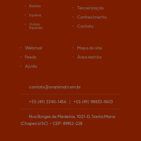
Bovinos
Terceirização
Equinos
Conhecimento
Outras
Contato
Espécies
Webmail
Mapa do site
Feeds
Área restrita
Ajuda
contato@
snanimal.com.br
+55
(49)
3340-1456
|
+55
(49)
98833-9603
Rua Borges de Medeiros, 1021-D, Santa Maria
(Chapecó/SC)
•
CEP:
89812
-
228