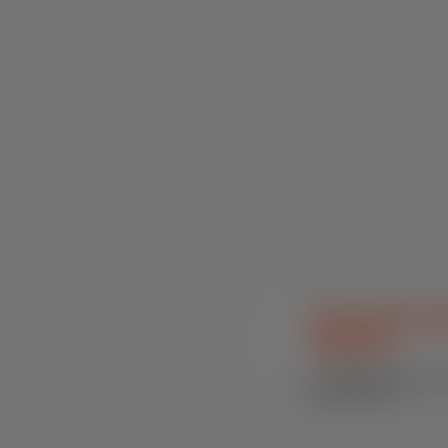
SN Combat Ex
Espécies
Outras Espécies / Núcleo
Mixes Funcionais