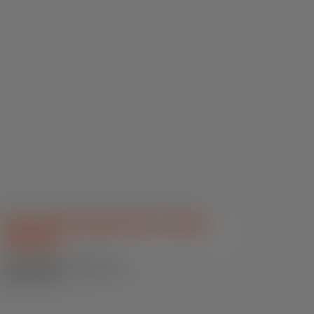
SN Combat Express Plus Outras
Espécies
Outras Espécies / Núcleos e Pré-
Mixes Funcionais