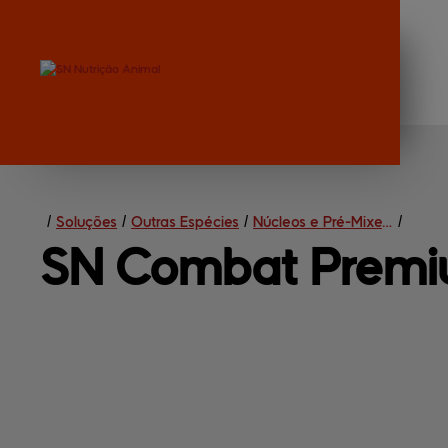
/
Soluções
/
Outras Espécies
/
Núcleos e Pré-Mixes Funcionais
/
SN Combat 
Premi