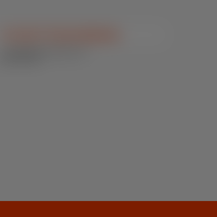
Sn Sorb P Outras Espécies
Outras Espécies / Núcleos e Pré-
Mixes Funcionais