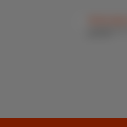
SN Sorb Adsm 
Outras Espécies / Núcleo
Mixes Funcionais