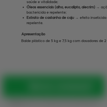
saúde e vitalidade;
Óleos essenciais (alho, eucalipto, alecrim) →
aç
bactericida e repelente;
Extrato de castanha de caju →
efeito inseticida
repelente.
Apresentação
Balde plástico de 5 kg e 7,5 kg com dosadores de 
Vamos conversar?
Horários:
Seg. a sex., das 8h às 12h e das 13h30 às 18h