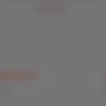
Outras vias de contato
Veja 
também
press Max Outras
s e Pré-