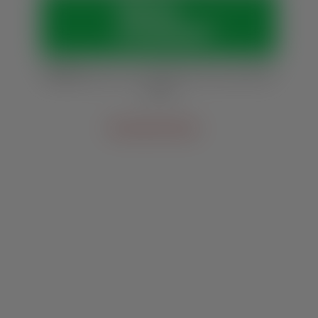
Vamos
conversar?
Horários:
Seg. a sex., das 8h às 12h e das 13h30
às 18h
Outras vias de contato
Veja 
também