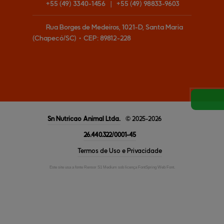
+55
(49)
3340-1456
|
+55
(49)
98833-9603
Rua Borges de Medeiros, 1021-D, Santa Maria
(Chapecó/SC)
•
CEP:
89812
-
228
Sn Nutricao Animal
Ltda.
© 2025-2026
26.440.322/0001-45
Termos de Uso e Privacidade
Este site usa a fonte Rensor S1 Medium sob licença FontSpring Web Font.