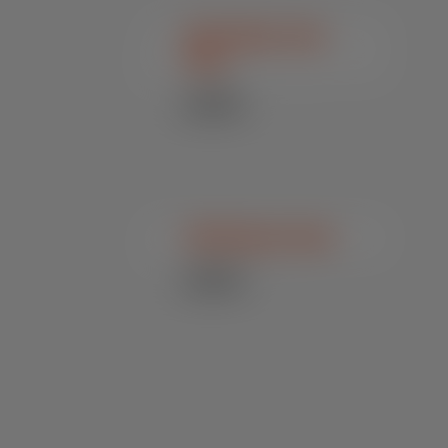
SN Cálcio Oral
Plus
Bovinos /
Suplementos
SN Drench Oral
Bovinos /
Suplementos