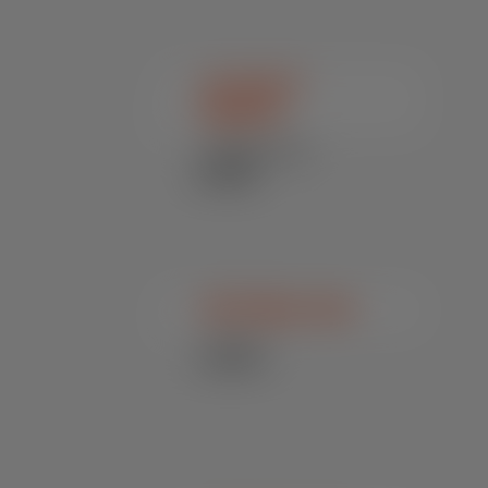
Sn Sorb P
Equinos
Equinos / Núcleos
e Pré-Mixes
Funcionais
SN Cálcio Oral
Bovinos /
Suplementos