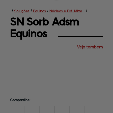
/
Soluções
/
Equinos
/
Núcleos e Pré-Mixes Funcionais
/
SN Sorb 
Adsm
Equinos
Veja também
Soluções
Central de
ajuda
Mapa do site
Contato
Terceirização
Empresa
Compartilhe: