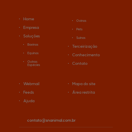
Home
Ovinos
Empresa
Pets
Soluções
Suínos
Bovinos
Terceirização
Equinos
Conhecimento
Outras
Contato
Espécies
Webmail
Mapa do site
Feeds
Área restrita
Ajuda
contato@
snanimal.com.br