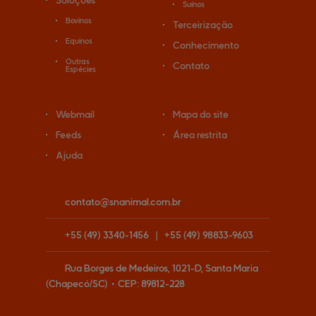
Soluções
Suínos
Bovinos
Terceirização
Equinos
Conhecimento
Outras
Contato
Espécies
Webmail
Mapa do site
Feeds
Área restrita
Ajuda
contato@
snanimal.com.br
+55
(49)
3340-1456
|
+55
(49)
98833-9603
Rua Borges de Medeiros, 1021-D, Santa Maria
(Chapecó/SC)
•
CEP:
89812
-
228