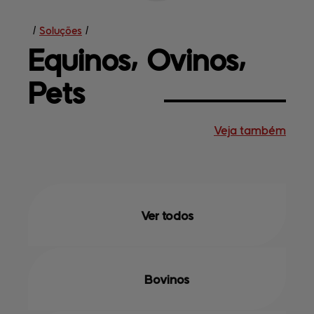
/
Soluções
/
Equinos⸴ 
Ovinos⸴
Pets
Veja também
Soluções
Central de
ajuda
Mapa do site
Contato
Terceirização
Empresa
Ver todos
Bovinos