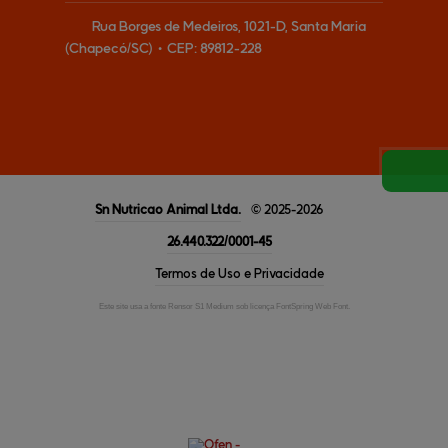
Rua Borges de Medeiros, 1021-D, Santa Maria
(Chapecó/SC)
•
CEP:
89812
-
228
Sn Nutricao Animal
Ltda.
© 2025-2026
26.440.322/0001-45
Termos de Uso e Privacidade
Este site usa a fonte Rensor S1 Medium sob licença FontSpring Web Font.