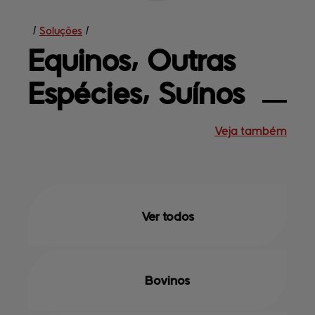
/
Soluções
/
Equinos⸴ Outras 
Espécies⸴ Suínos
Veja também
Soluções
Central de
ajuda
Mapa do site
Contato
Terceirização
Empresa
Ver todos
Bovinos