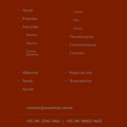
Home
Ovinos
Empresa
Pets
Soluções
Suínos
Bovinos
Terceirização
Equinos
Conhecimento
Outras
Contato
Espécies
Webmail
Mapa do site
Feeds
Área restrita
Ajuda
contato@
snanimal.com.br
+55
(49)
3340-1456
|
+55
(49)
98833-9603