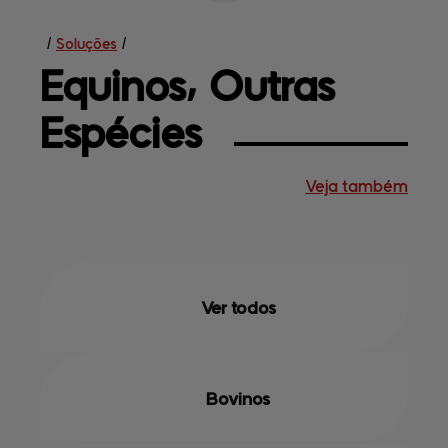
/
Soluções
/
Equinos⸴ 
Outras
Espécies
Veja também
Soluções
Central de
ajuda
Mapa do site
Contato
Terceirização
Empresa
Ver todos
Bovinos