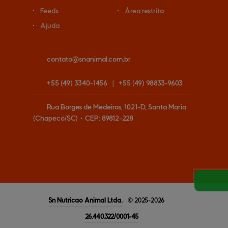
Feeds
Área restrita
Ajuda
contato@
snanimal.com.br
+55
(49)
3340-1456
|
+55
(49)
98833-9603
Rua Borges de Medeiros, 1021-D, Santa Maria
(Chapecó/SC)
•
CEP:
89812
-
228
Sn Nutricao Animal
Ltda.
© 2025-2026
26.440.322/0001-45