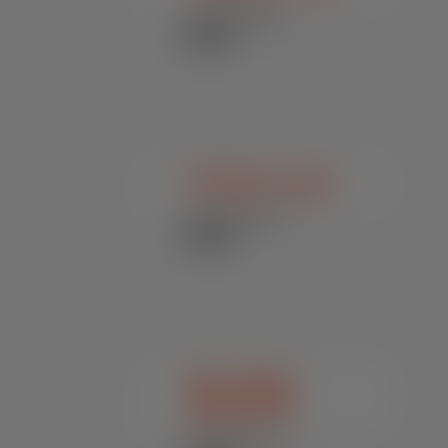
Bovinos / Núcleos
e Pré-Mixes
Funcionais
SN Úbere Limpo
Bovinos / Núcleos
e Pré-Mixes
Funcionais
SN Combat
Express Plus
Bovinos / Núcleos