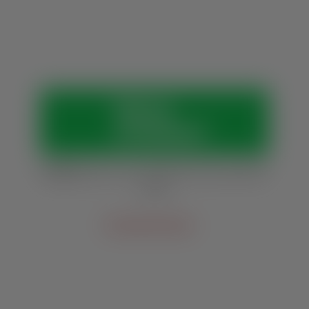
Vamos
conversar?
Horários:
Seg. a sex., das 8h às 12h e das 13h30
às 18h
Outras vias de contato