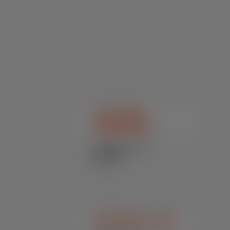
Veja 
também
SN Calfort
Express Plus
Bovinos / Núcleos
e Pré-Mixes
Funcionais
SN Saúde + Plus