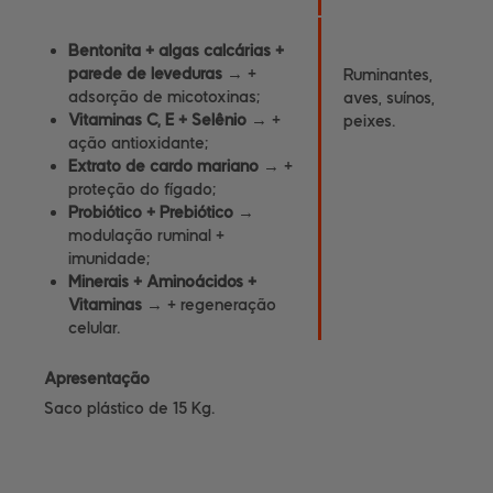
Bentonita + algas calcárias +
parede de leveduras
→ +
Ruminantes,
adsorção de micotoxinas;
aves, suínos,
Vitaminas C, E + Selênio
→ +
peixes.
ação antioxidante;
Extrato de cardo mariano
→ +
proteção do fígado;
Probiótico + Prebiótico
→
modulação ruminal +
imunidade;
Minerais + Aminoácidos +
Vitaminas
→ + regeneração
celular.
Apresentação
Saco plástico de 15 Kg.