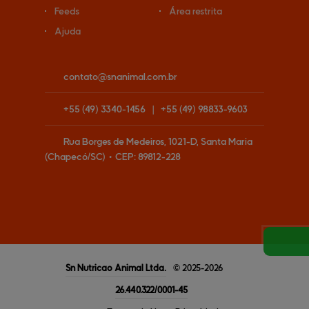
Feeds
Área restrita
Ajuda
contato@
snanimal.com.br
+55
(49)
3340-1456
|
+55
(49)
98833-9603
Rua Borges de Medeiros, 1021-D, Santa Maria
(Chapecó/SC)
•
CEP:
89812
-
228
Sn Nutricao Animal
Ltda.
© 2025-2026
26.440.322/0001-45