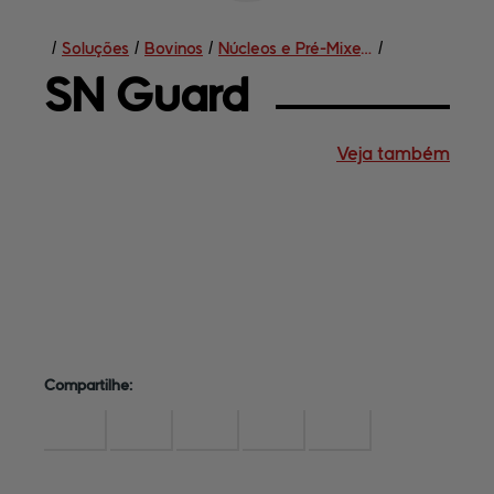
/
Soluções
/
Bovinos
/
Núcleos e Pré-Mixes Funcionais
/
SN 
Guard
Veja também
Soluções
Central de
ajuda
Mapa do site
Contato
Terceirização
Empresa
Compartilhe: