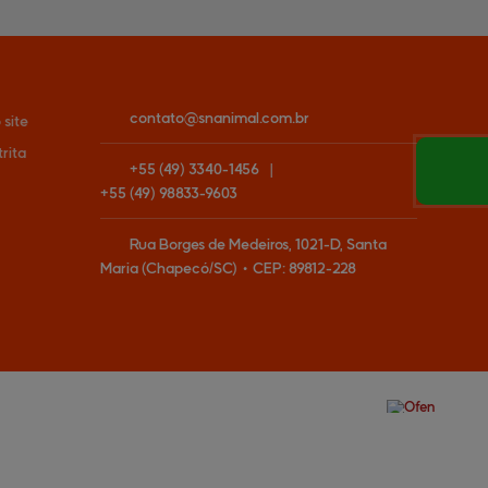
contato@
snanimal.com.br
site
trita
+55
(49)
3340-1456
|
+55
(49)
98833-9603
Rua Borges de Medeiros, 1021-D, Santa
Maria (Chapecó/SC)
•
CEP:
89812
-
228