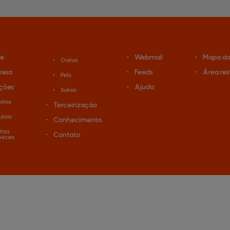
e
Webmail
Mapa do 
Ovinos
resa
Feeds
Área res
Pets
ções
Ajuda
Suínos
vinos
Terceirização
uinos
Conhecimento
tras
Contato
pécies