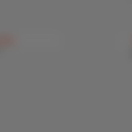
s Plus
/