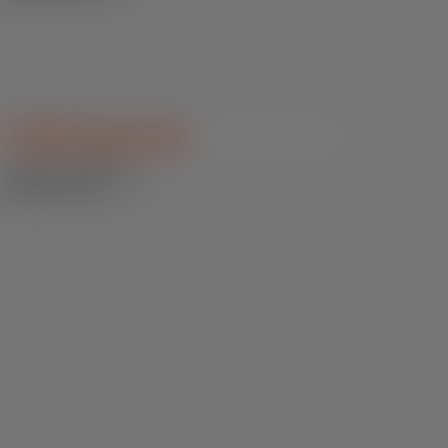
SN Milk Express Max
Bovinos / Concentrados /
Sucedâneos Lácteos