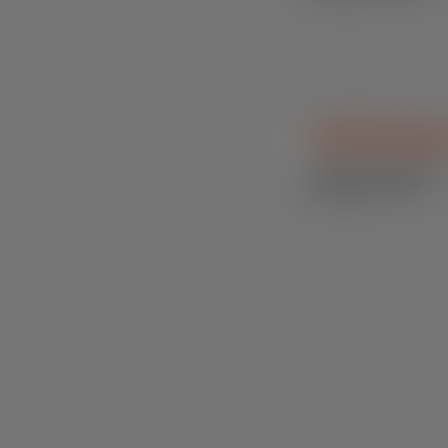
SN Milk Expres
Bovinos / Concentrados 
Sucedâneos Lácteos