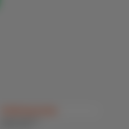
SN Milk Express Basic
Bovinos / Concentrados /
Sucedâneos Lácteos