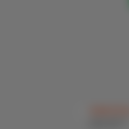
SN Milk STD Pl
Bovinos / Concentrados 
Sucedâneos Lácteos