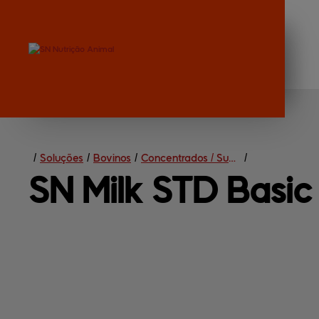
/
Soluções
/
Bovinos
/
Concentrados / Sucedâneos Lácteos
/
SN Milk 
STD Basic