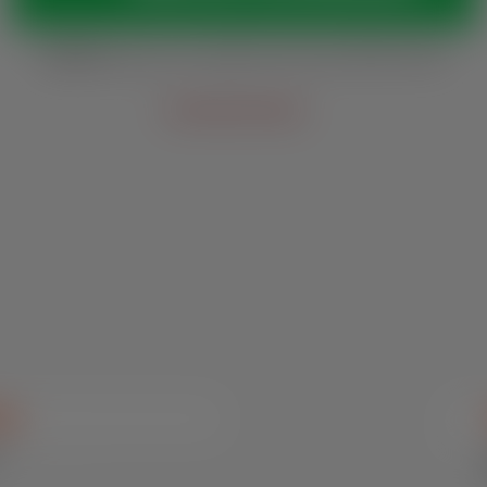
Horários:
Seg. a sex., das 8h às 12h e das 13h30 às 18h
Outras vias de contato
Veja 
também
us
/