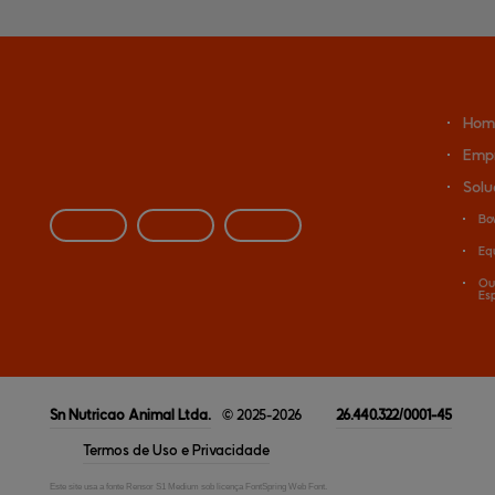
Hom
Emp
Solu
Bo
Eq
Ou
Es
Sn Nutricao Animal
Ltda.
© 2025-2026
26.440.322/0001-45
Termos de Uso e Privacidade
Este site usa a fonte Rensor S1 Medium sob licença FontSpring Web Font.