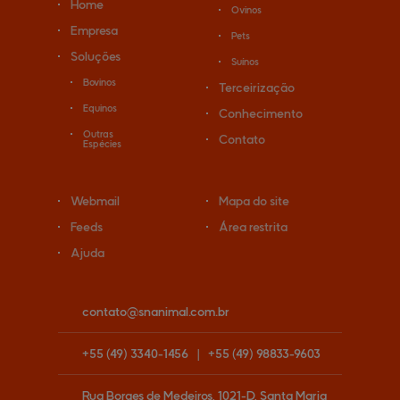
Home
Ovinos
Empresa
Pets
Soluções
Suínos
Bovinos
Terceirização
Equinos
Conhecimento
Outras
Contato
Espécies
Webmail
Mapa do site
Feeds
Área restrita
Ajuda
contato@
snanimal.com.br
+55
(49)
3340-1456
|
+55
(49)
98833-9603
Rua Borges de Medeiros, 1021-D, Santa Maria