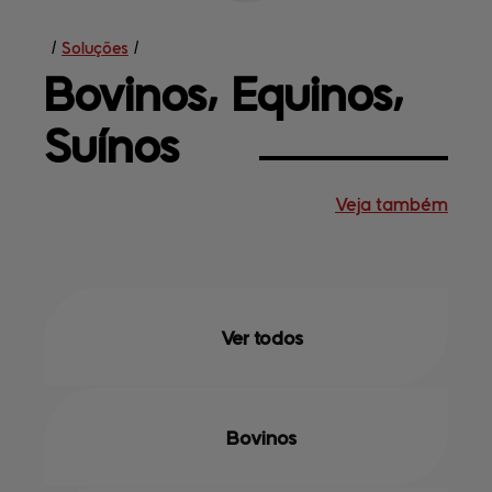
/
Soluções
/
Bovinos⸴ 
Equinos⸴
Suínos
Veja também
Soluções
Central de
ajuda
Mapa do site
Contato
Terceirização
Empresa
Ver todos
Bovinos