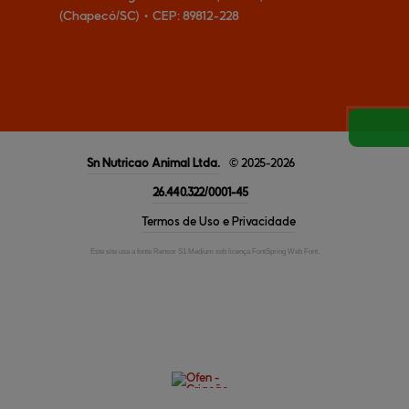
(Chapecó/SC)
•
CEP:
89812
-
228
Sn Nutricao Animal
Ltda.
© 2025-2026
26.440.322/0001-45
Termos de Uso e Privacidade
Este site usa a fonte Rensor S1 Medium sob licença FontSpring Web Font.